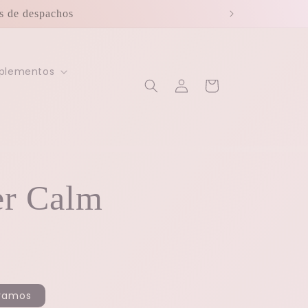
os de despachos
mplementos
Iniciar
Carrito
sesión
er Calm
gramos