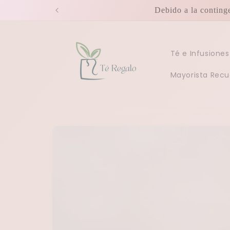
Ir
Debido a la conting
directamente
al contenido
Té e Infusiones
Mayorista Recu
Ir
directamente
a la
información
del producto