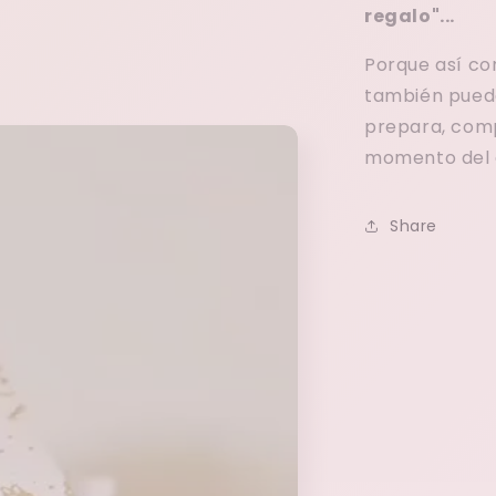
regalo"...
Porque así com
también puede
prepara, comp
momento del d
Share