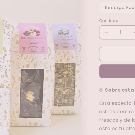
Recarga Eco
Cantidad
Reducir
cantidad
para
Ginger
Calm
☕
Sobre esta
Esta especial 
estrés dentro 
frescos y de l
esta es tu alt