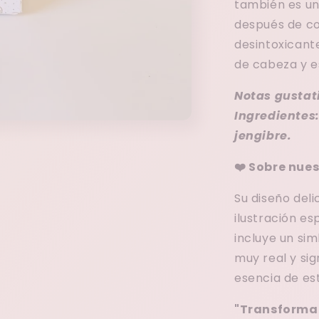
también es un
después de c
desintoxicant
de cabeza y 
Notas gustati
Ingredientes
jengibre.
❤️ Sobre nues
Su diseño deli
ilustración e
incluye un sim
muy real y sig
esencia de es
"Transformar