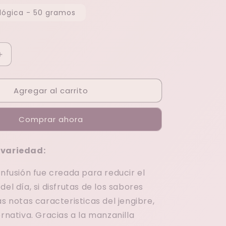
lógica - 50 gramos
Aumentar
cantidad
para
Agregar al carrito
Ginger
Calm
Comprar ahora
 variedad:
infusión fue creada para reducir el
del día, si disfrutas de los sabores
as notas caracteristicas del jengibre,
ernativa. Gracias a la manzanilla