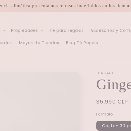
encia climática presentamos retrasos indefinidos en los tiemp
Propiedades
Té para regalar
Accesorios y Co
erdos
Mayorista Tiendas
Blog Té Regalo
TE REGALO
Ging
Precio
$5.990 CLP
habitual
Formato
Cajita- 30 