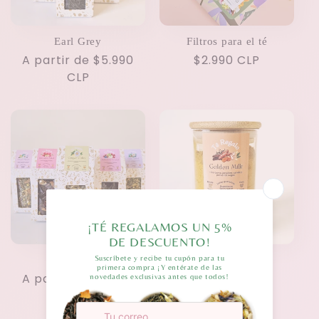
Earl Grey
Filtros para el té
Precio
A partir de $5.990
Precio
$2.990 CLP
habitual
CLP
habitual
Ginger Calm
Golden Milk
Precio
A partir de $5.990
Precio
$7.990 CLP
habitual
CLP
habitual