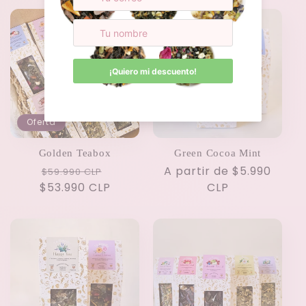
Oferta
Golden Teabox
Green Cocoa Mint
Precio
Precio
Precio
A partir de $5.990
$59.990 CLP
$53.990 CLP
habitual
de
habitual
CLP
oferta