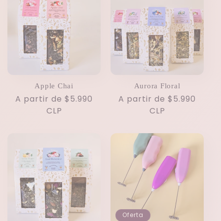
c
c
i
ó
Apple Chai
Aurora Floral
n
Precio
A partir de $5.990
Precio
A partir de $5.990
habitual
CLP
habitual
CLP
:
Oferta