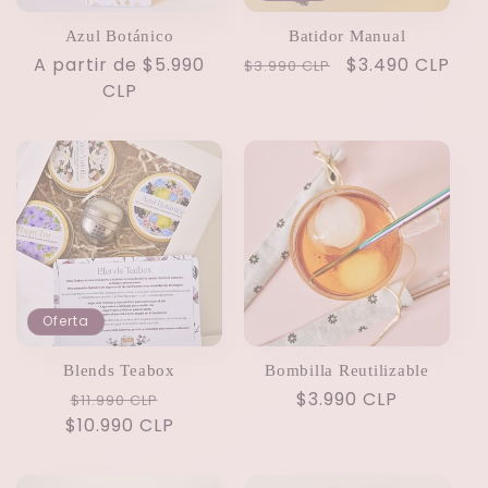
Azul Botánico
Batidor Manual
Precio
A partir de $5.990
Precio
Precio
$3.490 CLP
$3.990 CLP
habitual
CLP
habitual
de
oferta
Oferta
Blends Teabox
Bombilla Reutilizable
Precio
Precio
Precio
$3.990 CLP
$11.990 CLP
$10.990 CLP
habitual
de
habitual
oferta