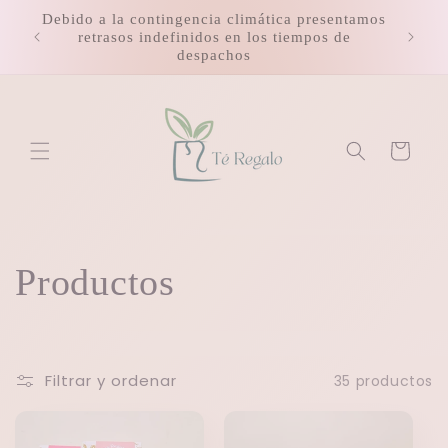
Ir
Debido a la contingencia climática presentamos
directamente
retrasos indefinidos en los tiempos de
al contenido
despachos
Carrito
C
Productos
o
l
Filtrar y ordenar
35 productos
e