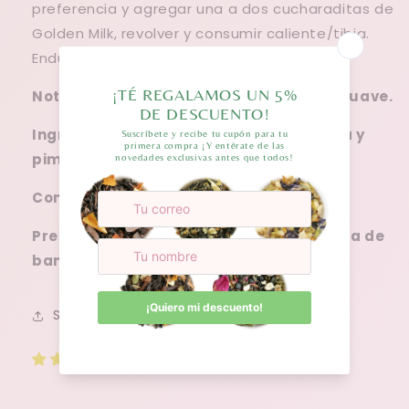
preferencia y agregar una a dos cucharaditas de
Golden Milk, revolver y consumir caliente/tibia.
Endulzar a gusto con miel.
Notas gustativas: Especiadas, picante suave.
Ingredientes: Cúrcuma, jengibre, canela y
pimienta negra.
Contenido: 100 gramos
Presentación en frasco de vidrio con tapa de
bambú
Share
2 reseñas