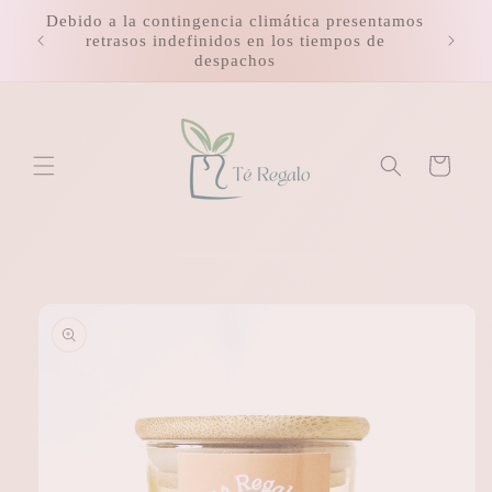
Ir
Debido a la contingencia climática presentamos
directamente
retrasos indefinidos en los tiempos de
al contenido
despachos
Carrito
Ir
directamente
a la
información
del producto