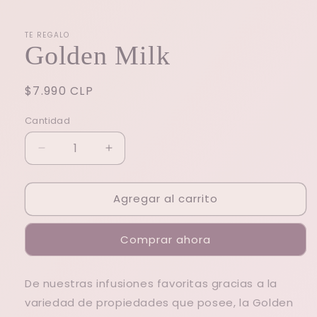
ventana
modal
TE REGALO
Golden Milk
Precio
$7.990 CLP
habitual
Cantidad
Reducir
Aumentar
cantidad
cantidad
para
para
Agregar al carrito
Golden
Golden
Milk
Milk
Comprar ahora
De nuestras infusiones favoritas gracias a la
variedad de propiedades que posee, la Golden