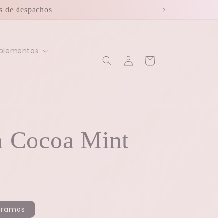
os de despachos
mplementos
Iniciar
Carrito
sesión
n Cocoa Mint
 gramos