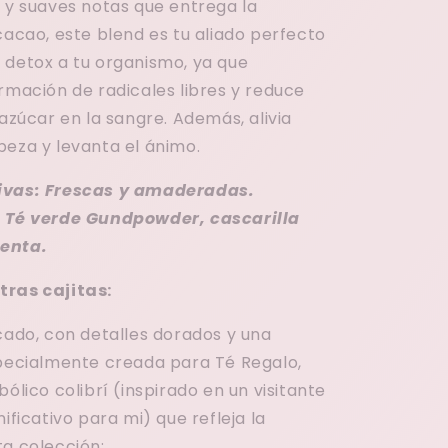
s y suaves notas que entrega la
cacao, este blend es tu aliado perfecto
 detox a tu organismo, ya que
rmación de radicales libres y reduce
 azúcar en la sangre. Además, alivia
beza y levanta el ánimo.
ivas: Frescas y amaderadas.
: Té verde Gundpowder, cascarilla
enta.
tras cajitas:
cado, con detalles dorados y una
specialmente creada para Té Regalo,
bólico colibrí (inspirado en un visitante
nificativo para mi) que refleja la
ta colección: