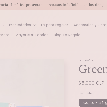
encia climática presentamos retrasos indefinidos en los tiemp
Propiedades
Té para regalar
Accesorios y Co
erdos
Mayorista Tiendas
Blog Té Regalo
TE REGALO
Gree
Precio
$5.990 CLP
habitual
Formato
Cajita - 45