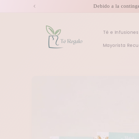
Ir
Debido a la conting
directamente
al contenido
Té e Infusiones
Mayorista Recu
Ir
directamente
a la
información
del producto