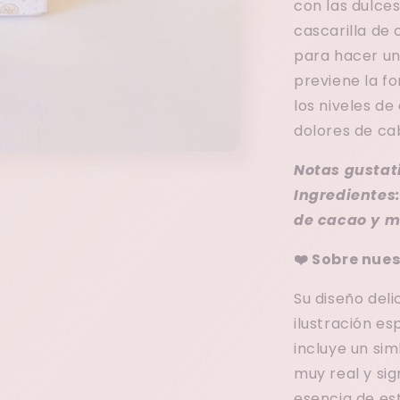
con las dulce
cascarilla de 
para hacer un
previene la fo
los niveles de
dolores de ca
Notas gustat
Ingredientes
de cacao y m
❤️ Sobre nues
Su diseño deli
ilustración e
incluye un sim
muy real y sig
esencia de es