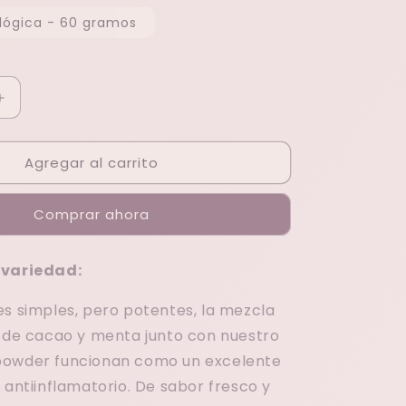
lógica - 60 gramos
Aumentar
cantidad
para
Agregar al carrito
Green
Cocoa
Mint
Comprar ahora
 variedad:
es simples, pero potentes, la mezcla
s de cacao y menta junto con nuestro
powder funcionan como un excelente
 antiinflamatorio. De sabor fresco y