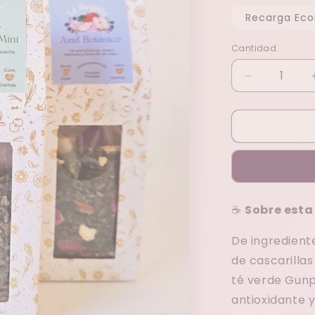
Recarga Eco
Cantidad
Reducir
cantidad
para
Green
Cocoa
Mint
☕
Sobre esta
De ingredient
de cascarilla
té verde Gun
antioxidante y