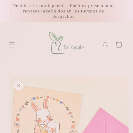
Ir
Debido a la contingencia climática presentamos
directamente
retrasos indefinidos en los tiempos de
al contenido
despachos
Carrito
Ir
directamente
a la
información
del producto