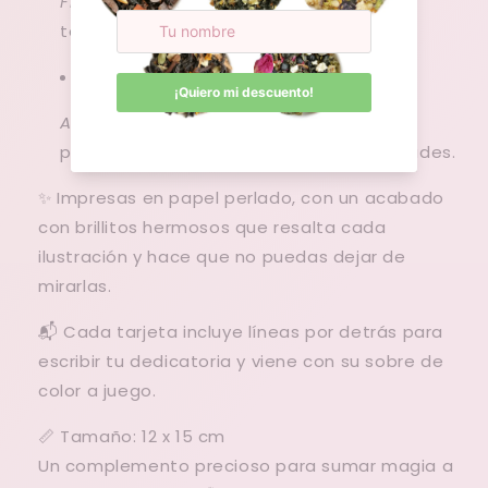
Fiesta del Té:
Para esa amante de tomar
tecito con algo dulce.
Animalitos
: capibara, gatitos, ranitas y
patitos: Perfectas para parejas o amistades.
✨ Impresas en papel perlado, con un acabado
con brillitos hermosos que resalta cada
ilustración y hace que no puedas dejar de
mirarlas.
📬 Cada tarjeta incluye líneas por detrás para
escribir tu dedicatoria y viene con su sobre de
color a juego.
📏 Tamaño: 12 x 15 cm
Un complemento precioso para sumar magia a