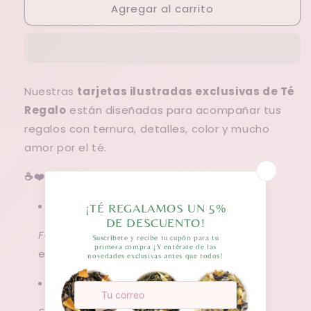
Agregar al carrito
Tecito
Tecito
Tarjeta
Tarjeta
Nuestras
tarjetas ilustradas exclusivas de Té
Regalo
están diseñadas para acompañar tus
regalos con ternura, detalles, color y mucho
amor por el té.
☕❤️ Temáticas disponibles
:
Feliz Día:
Ideal para saludar a esa mujer
especial (mamá, abuelita, tía, etc).